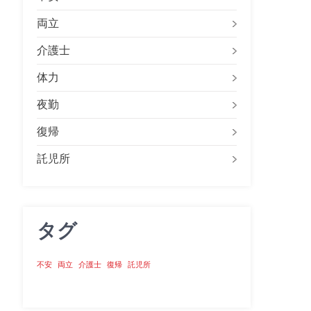
両立
介護士
体力
夜勤
復帰
託児所
タグ
不安
両立
介護士
復帰
託児所